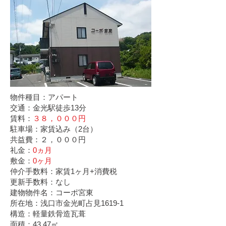
物件種目：アパート
交通：金光駅徒歩13分
賃料：
３８，０００円
駐車場：家賃込み（2台）
共益費：２，０００円
礼金：
0ヵ月
敷金：
0ヶ月
仲介手数料：家賃1ヶ月+消費税
更新手数料：なし
建物物件名：コーポ宮東
所在地：浅口市金光町占見1619-1
構造：軽量鉄骨造瓦葺
面積：43.47㎡